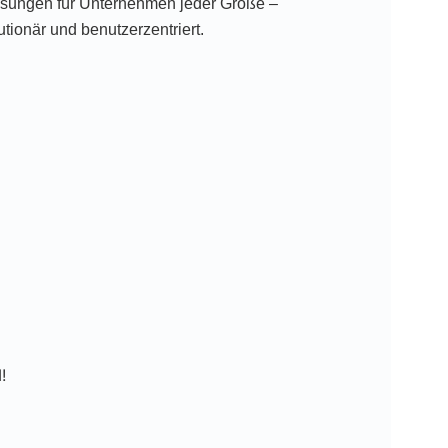
ösungen für Unternehmen jeder Größe –
utionär und benutzerzentriert.
!